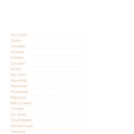
Ana Sayfa
Sözler
Yemekler
Kadınlar
Erkekler
Çocuklar
İsimler
Din İslam
Hayvanlar
Tasarımlar
Photoshop
Bilgisayar
Bitki Çicekler
Türküler
Şiir Şiirler
Tuhaf Bilgiler
Günlük Hayat
Teknoloji