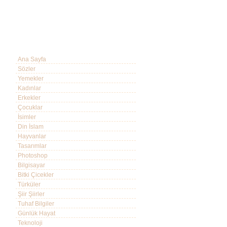
Ana Sayfa
Sözler
Yemekler
Kadınlar
Erkekler
Çocuklar
İsimler
Din İslam
Hayvanlar
Tasarımlar
Photoshop
Bilgisayar
Bitki Çicekler
Türküler
Şiir Şiirler
Tuhaf Bilgiler
Günlük Hayat
Teknoloji