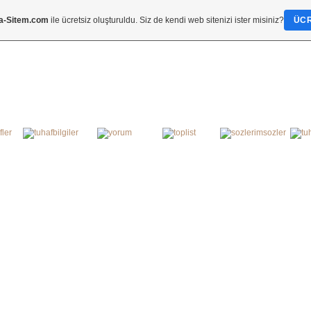
a-Sitem.com
ile ücretsiz oluşturuldu. Siz de kendi web sitenizi ister misiniz?
ÜCR