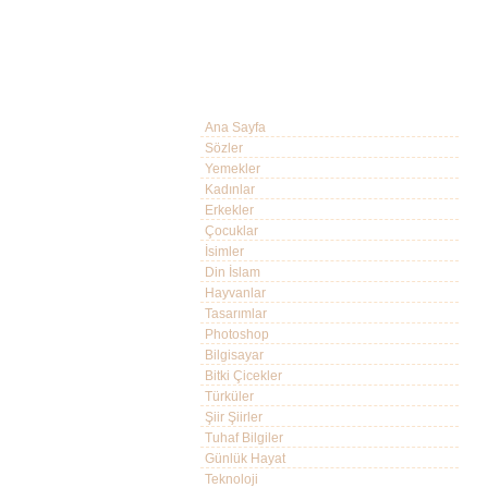
Ana Sayfa
Sözler
Yemekler
Kadınlar
Erkekler
Çocuklar
İsimler
Din İslam
Hayvanlar
Tasarımlar
Photoshop
Bilgisayar
Bitki Çicekler
Türküler
Şiir Şiirler
Tuhaf Bilgiler
Günlük Hayat
Teknoloji