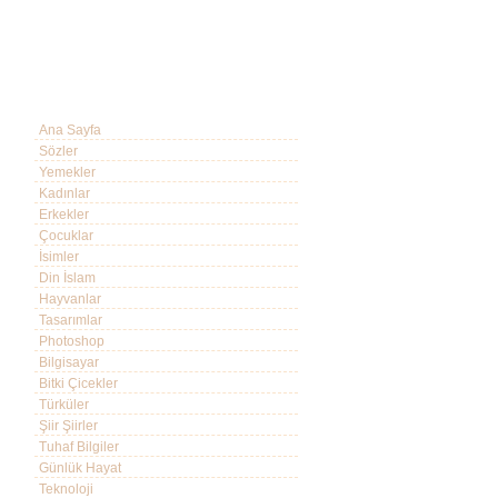
Ana Sayfa
Sözler
Yemekler
Kadınlar
Erkekler
Çocuklar
İsimler
Din İslam
Hayvanlar
Tasarımlar
Photoshop
Bilgisayar
Bitki Çicekler
Türküler
Şiir Şiirler
Tuhaf Bilgiler
Günlük Hayat
Teknoloji