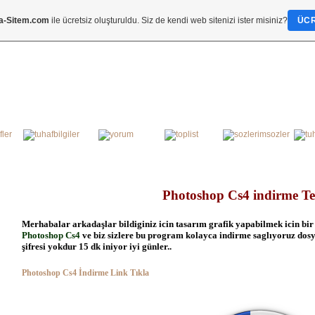
a-Sitem.com
ile ücretsiz oluşturuldu. Siz de kendi web sitenizi ister misiniz?
ÜCR
Photoshop Cs4 indirme T
Merhabalar arkadaşlar bildiginiz icin tasarım grafik yapabilmek icin b
Photoshop Cs4
ve biz sizlere bu program kolayca indirme saglıyoruz dosya
şifresi yokdur 15 dk iniyor iyi günler..
Photoshop Cs4 İndirme Link Tıkla