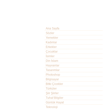
Ana Sayfa
Sözler
Yemekler
Kadınlar
Erkekler
Çocuklar
İsimler
Din İslam
Hayvanlar
Tasarımlar
Photoshop
Bilgisayar
Bitki Çicekler
Türküler
Şiir Şiirler
Tuhaf Bilgiler
Günlük Hayat
Teknoloji