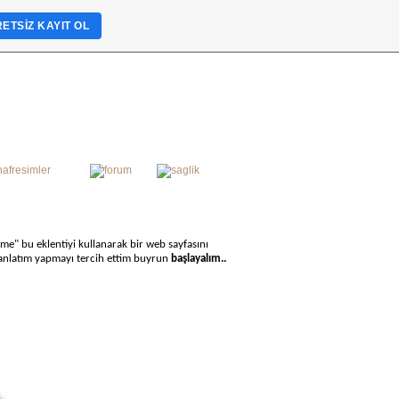
ETSIZ KAYIT OL
ome" bu eklentiyi kullanarak bir web sayfasını
i anlatım yapmayı tercih ettim buyrun
başlayalım..