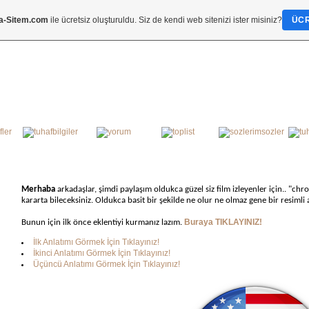
a-Sitem.com
ile ücretsiz oluşturuldu. Siz de kendi web sitenizi ister misiniz?
ÜCR
Merhaba
arkadaşlar, şimdi paylaşım oldukca güzel siz film izleyenler için.. "chr
kararta bileceksiniz. Oldukca basit bir şekilde ne olur ne olmaz gene bir resiml
Buraya TIKLAYINIZ!
Bunun için ilk önce eklentiyi kurmanız lazım.
İlk Anlatımı Görmek İçin Tıklayınız!
İkinci Anlatımı Görmek İçin Tıklayınız!
Üçüncü Anlatımı Görmek İçin Tıklayınız!