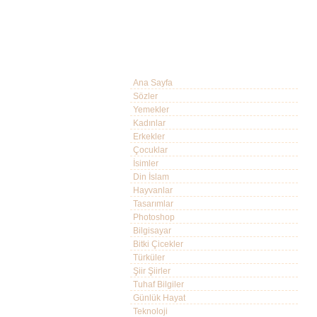
Ana Sayfa
Sözler
Yemekler
Kadınlar
Erkekler
Çocuklar
İsimler
Din İslam
Hayvanlar
Tasarımlar
Photoshop
Bilgisayar
Bitki Çicekler
Türküler
Şiir Şiirler
Tuhaf Bilgiler
Günlük Hayat
Teknoloji